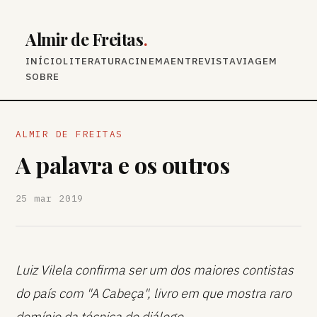
Almir de Freitas
.
INÍCIO
LITERATURA
CINEMA
ENTREVISTA
VIAGEM
SOBRE
ALMIR DE FREITAS
A palavra e os outros
25 mar 2019
Luiz Vilela confirma ser um dos maiores contistas
do país com "A Cabeça", livro em que mostra raro
domínio da técnica do diálogo