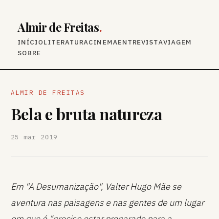
Almir de Freitas
.
INÍCIO
LITERATURA
CINEMA
ENTREVISTA
VIAGEM
SOBRE
ALMIR DE FREITAS
Bela e bruta natureza
25 mar 2019
Em "A Desumanização", Valter Hugo Mãe se
aventura nas paisagens e nas gentes de um lugar
em que é “preciso estar preparado para a