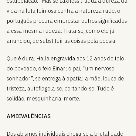
estupefação.” Mas se Laxness traduz a dureza da
vida na luta teimosa contra a natureza rude, o
português procura emprestar outros significados
a essa mesma rudeza. Trata-se, como ele já
anunciou, de substituir as coisas pela poesia.
Que é dura. Halla engravida aos 12 anos do tolo
do povoado, o feio Einar; o pai, “um nervoso
sonhador”, se entrega à apatia; a mãe, louca de
tristeza, autoflagela-se, cortando-se. Tudo é
solidão, mesquinharia, morte.
AMBIVALÊNCIAS
Dos abismos individuais chega-se à brutalidade