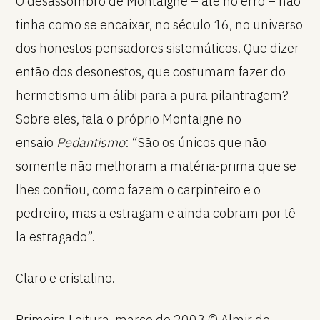
O desassombro de Montaigne – até no erro – não
tinha como se encaixar, no século 16, no universo
dos honestos pensadores sistemáticos. Que dizer
então dos desonestos, que costumam fazer do
hermetismo um álibi para a pura pilantragem?
Sobre eles, fala o próprio Montaigne no
ensaio
Pedantismo
: “São os únicos que não
somente não melhoram a matéria-prima que se
lhes confiou, como fazem o carpinteiro e o
pedreiro, mas a estragam e ainda cobram por tê-
la estragado”.
Claro e cristalino.
Primeira Leitura, março de 2003 © Almir de