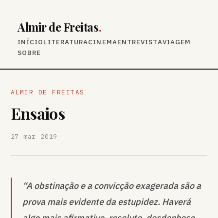
Almir de Freitas
.
INÍCIO
LITERATURA
CINEMA
ENTREVISTA
VIAGEM
SOBRE
ALMIR DE FREITAS
Ensaios
27 mar 2019
“A obstinação e a convicção exagerada são a
prova mais evidente da estupidez. Haverá
algo mais afirmativo, resoluto, desdenhoso,