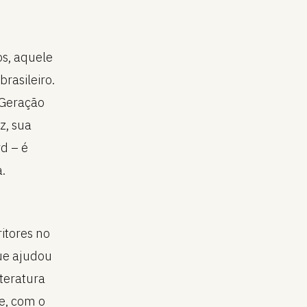
os, aquele
rasileiro.
 Geração
z, sua
d – é
.
itores no
que ajudou
teratura
e, com o