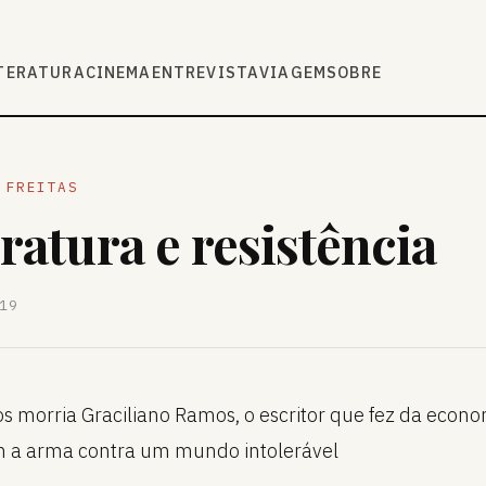
TERATURA
CINEMA
ENTREVISTA
VIAGEM
SOBRE
 FREITAS
eratura e resistência
19
s morria Graciliano Ramos, o escritor que fez da econ
m a arma contra um mundo intolerável