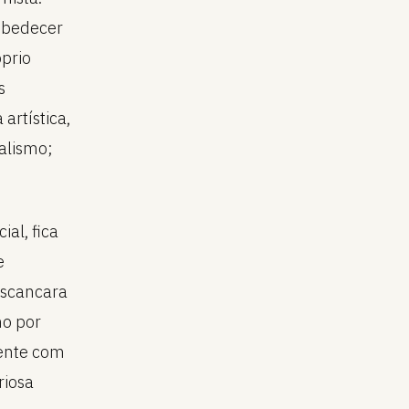
 obedecer
óprio
s
artística,
alismo;
al, fica
e
escancara
no por
mente com
riosa