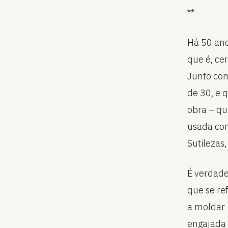
**
Há 50 ano
que é, ce
Junto co
de 30, e 
obra – qu
usada com
Sutilezas
É verdade
que se re
a moldar 
engajada 