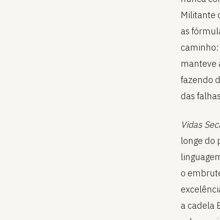
Militante
as fórmula
caminho:
manteve a
fazendo d
das falha
Vidas Sec
longe do 
linguagem
o embrute
excelênci
a cadela 