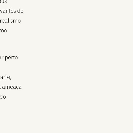
eus
uvantes de
 realismo
smo
r perto
arte,
 a ameaça
ado