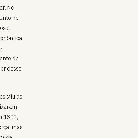
ar. No
tanto no
osa,
econômica
us
rente de
or desse
sistiu às
eixaram
em 1892,
orça, mas
mista.