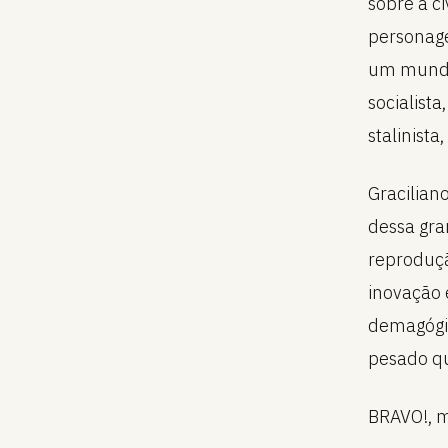
sobre a ci
personage
um mundo 
socialist
stalinist
Gracilian
dessa gra
reproduçã
inovação 
demagógic
pesado qu
BRAVO!, m