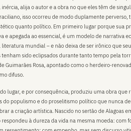
inércia, alija o autor e a obra no que eles têm de singul
raciliano, isso ocorreu de modo duplamente perverso, 
stético quanto político. Em primeiro lugar porque sua pr
va e apegada ao essencial, é um modelo de narrativa 
 literatura mundial – e não deixa de ser irônico que se
tenham sido eclipsados durante tanto tempo pela tor
de Guimarães Rosa, apontado como o herdeiro-renovad
smo difuso.
o lugar, e por consequência, produziu uma obra que re
es do populismo e do proselitismo político que nunca d
rar a criação artística. Nascido no sertão de Alagoas 
o respondeu à dureza da vida na mesma moeda: com f
 ressentimento; com empenho, mas sem discurso viti