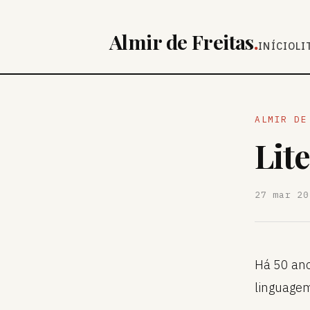
Almir de Freitas
.
INÍCIO
LI
ALMIR DE
Lit
27 mar 20
Há 50 ano
linguage