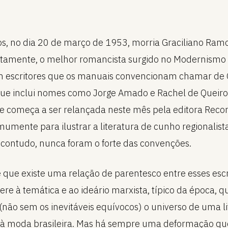
s, no dia 20 de março de 1953, morria Graciliano Ram
rtamente, o melhor romancista surgido no Modernismo b
m escritores que os manuais convencionam chamar de
que inclui nomes como Jorge Amado e Rachel de Queiro
e começa a ser relançada neste mês pela editora Recor
umente para ilustrar a literatura de cunho regionalista
, contudo, nunca foram o forte das convenções.
 que existe uma relação de parentesco entre esses escr
fere à temática e ao ideário marxista, típico da época, 
(não sem os inevitáveis equívocos) o universo de uma li
à moda brasileira. Mas há sempre uma deformação qu