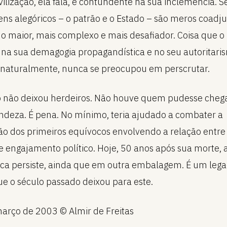
vilização, ela fala, é contundente na sua inclemência. S
ns alegóricos – o patrão e o Estado – são meros coadj
maior, mais complexo e mais desafiador. Coisa que o
a, na sua demagogia propagandística e no seu autoritari
a, naturalmente, nunca se preocupou em perscrutar.
o não deixou herdeiros. Não houve quem pudesse chega
ndeza. É pena. No mínimo, teria ajudado a combater a
o dos primeiros equívocos envolvendo a relação entre 
e engajamento político. Hoje, 50 anos após sua morte,
a persiste, ainda que em outra embalagem. É um leg
e o século passado deixou para este.
arço de 2003 © Almir de Freitas