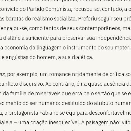
 convicto do Partido Comunista, recusou-se, contudo, a
s baratas do realismo socialista. Preferiu seguir seu pr
 engajou-se, como tantos de seus contemporâneos, ma
 distância suficiente para preservar sua independência 
a economia da linguagem o instrumento do seu materi
s e angústias do homem, a sua dialética.
as
, por exemplo, um romance nitidamente de crítica soci
panfleto discursivo. Ao contrário, é na quase ausência d
 da família de miseráveis que erra pelo sertão que se 
cimento do ser humano: destituído do atributo huma
a, o protagonista Fabiano se equipara desconfortavel
Baleia – uma criação inesquecível. A paisagem não: vito