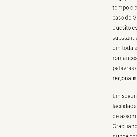
tempo e a 
caso de G
quesito e
substanti
em toda a
romances 
palavras 
regionali
Em segund
facilidad
de assomb
Gracilian
nunca com