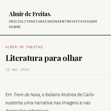
Almir de Freitas
.
INÍCIO
LITERATURA
CINEMA
ENTREVISTA
VIAGEM
SOBRE
ALMIR DE FREITAS
Literatura para olhar
23 mar 2019
Em
Trem de Nata
, o italiano Andrea de Carlo
sustenta uma narrativa nas imagens e nas
descrições ostensivas