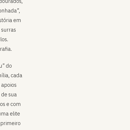
 dourados,
onhada”,
stória em
 surras
los.
rafia.
u” do
ília, cada
 apoios
o de sua
ios e com
ma elite
 primeiro