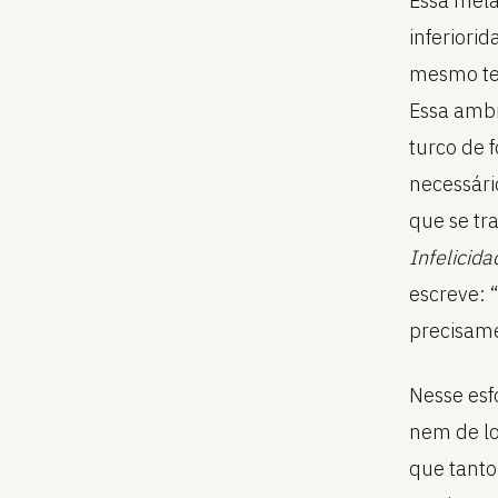
Essa mela
inferiorid
mesmo tem
Essa ambi
turco de 
necessári
que se tr
Infelicida
escreve: 
precisame
Nesse esf
nem de lo
que tanto