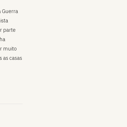
o
a Guerra
ista
r parte
nha
or muito
s as casas