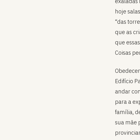
exaladas 
hoje sala
“das torr
que as cr
que essas
Coisas pe
Obedecend
Edifício 
andar com
para a ex
família, 
sua mãe p
provincia