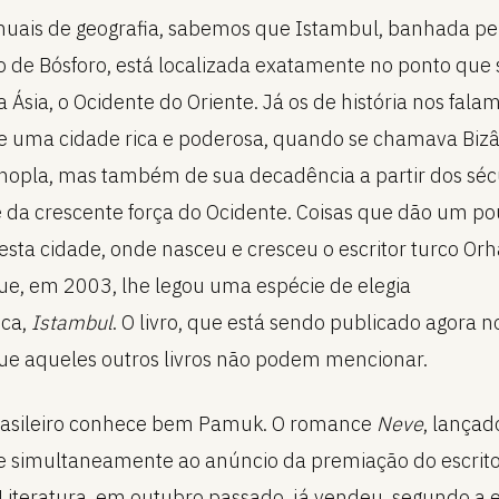
uais de geografia, sabemos que Istambul, banhada pe
to de Bósforo, está localizada exatamente no ponto que
 Ásia, o Ocidente do Oriente. Já os de história nos fala
 uma cidade rica e poderosa, quando se chamava Bizâ
nopla, mas também de sua decadência a partir dos séc
e da crescente força do Ocidente. Coisas que dão um p
sta cidade, onde nasceu e cresceu o escritor turco Or
e, em 2003, lhe legou uma espécie de elegia
ica,
Istambul
. O livro, que está sendo publicado agora n
que aqueles outros livros não podem mencionar.
brasileiro conhece bem Pamuk. O romance
Neve
, lançad
 simultaneamente ao anúncio da premiação do escrit
Literatura, em outubro passado, já vendeu, segundo a e