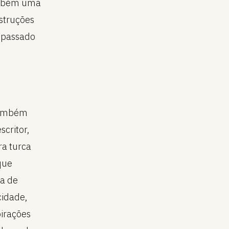
também uma
struções
o passado
 também
critor,
ra turca
que
 a de
cidade,
pirações