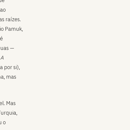
de
 ao
s raízes.
io Pamuk,
 é
 ruas —
o
A
a por si),
ha, mas
el. Mas
Turquia,
u o