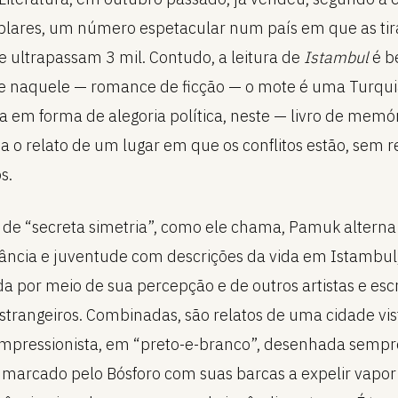
lares, um número espetacular num país em que as ti
 ultrapassam 3 mil. Contudo, a leitura de
Istambul
é 
se naquele — romance de ficção — o mote é uma Turqu
sa em forma de alegoria política, neste — livro de memó
 o relato de um lugar em que os conflitos estão, sem 
s.
de “secreta simetria”, como ele chama, Pamuk alterna 
fância e juventude com descrições da vida em Istambul
a por meio de sua percepção e de outros artistas e escr
estrangeiros. Combinadas, são relatos de uma cidade vis
mpressionista, em “preto-e-branco”, desenhada semp
 marcado pelo Bósforo com suas barcas a expelir vapor 