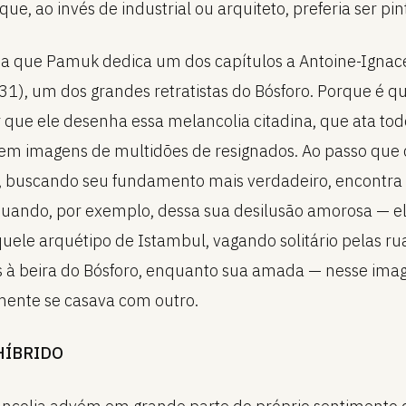
ue, ao invés de industrial ou arquiteto, preferia ser pin
oa que Pamuk dedica um dos capítulos a Antoine-Ignac
1), um dos grandes retratistas do Bósforo. Porque é 
 que ele desenha essa melancolia citadina, que ata tod
em imagens de multidões de resignados. Ao passo que
s, buscando seu fundamento mais verdadeiro, encontra 
ando, por exemplo, dessa sua desilusão amorosa — e
uele arquétipo de Istambul, vagando solitário pelas ru
s à beira do Bósforo, enquanto sua amada — nesse imag
ente se casava com outro.
HÍBRIDO