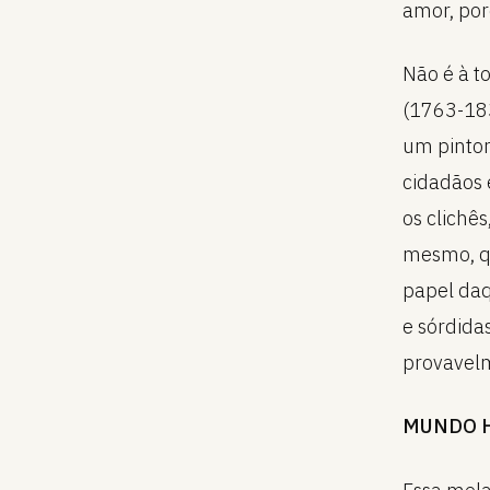
amor, porq
Não é à t
(1763-183
um pintor
cidadãos 
os clichê
mesmo, qu
papel daq
e sórdida
provavelm
MUNDO 