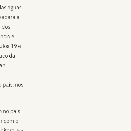
las águas
 separa a
m dos
ncio e
ulos 19 e
ouco da
han
o país, nos
o no país
or com o
ditora, 55