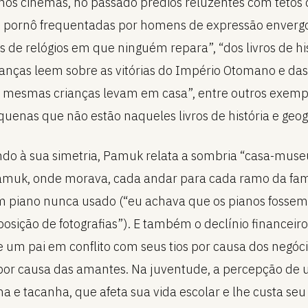
nos cinemas, no passado prédios reluzentes com tetos
s pornô frequentadas por homens de expressão enverg
es de relógios em que ninguém repara”, “dos livros de hi
ianças leem sobre as vitórias do Império Otomano e das
 mesmas crianças levam em casa”, entre outros exemp
quenas que não estão naqueles livros de história e geog
o à sua simetria, Pamuk relata a sombria “casa-muse
Pamuk, onde morava, cada andar para cada ramo da fam
 piano nunca usado (“eu achava que os pianos fossem
posição de fotografias”). E também o declínio financeir
de um pai em conflito com seus tios por causa dos negóc
or causa das amantes. Na juventude, a percepção de u
na e tacanha, que afeta sua vida escolar e lhe custa seu