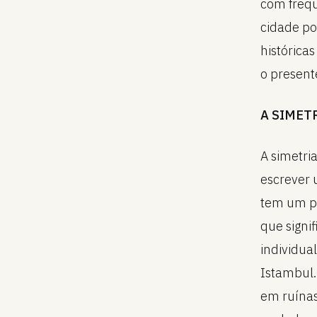
com frequ
cidade po
histórica
o present
A SIMET
A simetri
escrever 
tem um po
que signi
individua
Istambul.
em ruínas