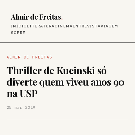
Almir de Freitas
.
INÍCIO
LITERATURA
CINEMA
ENTREVISTA
VIAGEM
SOBRE
ALMIR DE FREITAS
Thriller de Kucinski só
diverte quem viveu anos 90
na USP
25 mar 2019