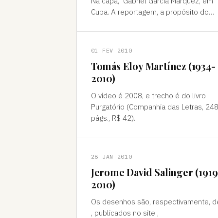
Na capa, Gabriel García Márquez, em
Cuba. A reportagem, a propósito do
lançamento de uma biografia do
colombiano, discute o apoio de escri
01 FEV 2010
Tomás Eloy Martínez (1934-
2010)
O vídeo é 2008, e trecho é do livro
Purgatório (Companhia das Letras, 24
págs., R$ 42).
28 JAN 2010
Jerome David Salinger (1919
2010)
Os desenhos são, respectivamente, de
, publicados no site ,