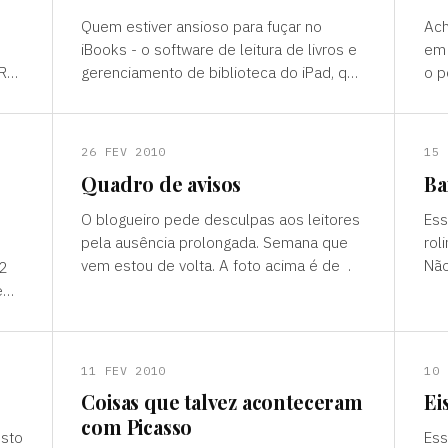
Quem estiver ansioso para fuçar no
Ach
iBooks - o software de leitura de livros e
em 
 R$
gerenciamento de biblioteca do iPad, que
o p
s
só sai no mês que vem - pode ir matando
que
a vontade com pelo me
Cae
26 FEV 2010
15 
Quadro de avisos
Ba
O blogueiro pede desculpas aos leitores
Ess
pela ausência prolongada. Semana que
rol
vem estou de volta. A foto acima é de .
Não
2
ess
e
11 FEV 2010
10 
Coisas que talvez aconteceram
Ei
com Picasso
osto
Ess