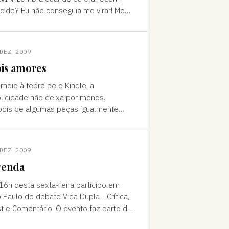
cido? Eu não conseguia me virar! Meus
os não tinham foco! Eu não podia fazer
nada! Pense em todo o trab
DEZ 2009
is amores
meio à febre pelo Kindle, a
licidade não deixa por menos.
ois de algumas peças igualmente
s, o ereader da Amazon parece ter
ontrado o tom certo na música Fly me
a
DEZ 2009
genda
16h desta sexta-feira participo em
 Paulo do debate Vida Dupla - Crítica,
t e Comentário. O evento faz parte do
Colóquio Rumos Jornalismo Cultural,