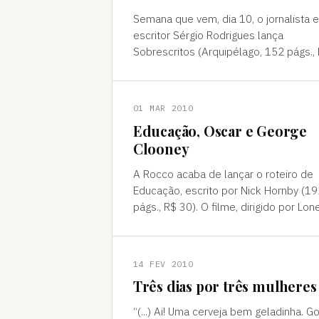
Semana que vem, dia 10, o jornalista e
escritor Sérgio Rodrigues lança
Sobrescritos (Arquipélago, 152 págs.,
25), uma reunião de contos publicado
inicialmente em seu blog, o (h
01 MAR 2010
Educação, Oscar e George
Clooney
A Rocco acaba de lançar o roteiro de
Educação, escrito por Nick Hornby (19
págs., R$ 30). O filme, dirigido por Lon
Scherfig, não é excepcional, mas tem
seus momentos. Há bons pe
14 FEV 2010
Três dias por três mulheres
“(...) Ai! Uma cerveja bem geladinha. G