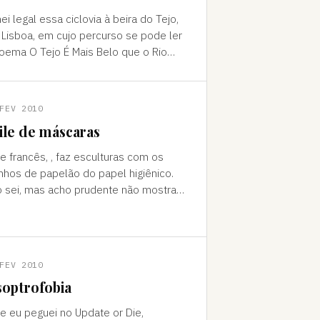
ei legal essa ciclovia à beira do Tejo,
Lisboa, em cujo percurso se pode ler
oema O Tejo É Mais Belo que o Rio
 Corre pela Minha Aldeia, de Alberto
iro, o heterônimo
FEV 2010
ile de máscaras
e francês, , faz esculturas com os
inhos de papelão do papel higiênico.
 sei, mas acho prudente não mostrar
as mini-máscaras às crianças.
FEV 2010
soptrofobia
e eu peguei no Update or Die,