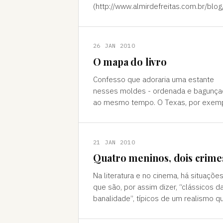
(http://www.almirdefreitas.com.br/blog
p=2284) já mencionado. J Scott
Moreserome David Salinger
26 JAN 2010
O mapa do livro
Confesso que adoraria uma estante
nesses moldes - ordenada e bagunça
ao mesmo tempo. O Texas, por exemp
me parece ótimo: tire um livro e tudo
desmoronará. Ideal para livros, d
21 JAN 2010
Quatro meninos, dois crime
Na literatura e no cinema, há situaçõe
que são, por assim dizer, “clássicos d
banalidade”, típicos de um realismo q
procura se sustentar em situações
cotidianas, mesmo em narra