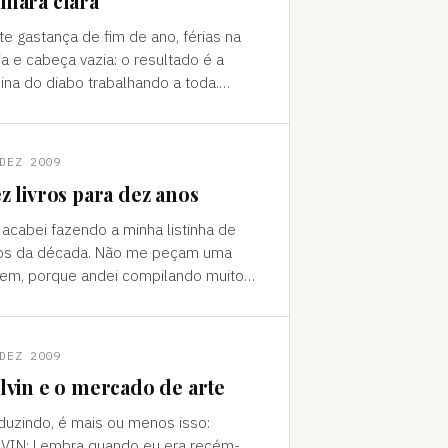
mara clara
te gastança de fim de ano, férias na
ia e cabeça vazia: o resultado é a
cina do diabo trabalhando a toda.
eço 2010 com a ideia de postar de
ndo vez aqui associações
DEZ 2009
z livros para dez anos
 acabei fazendo a minha listinha de
ros da década. Não me peçam uma
em, porque andei compilando muitos
kings no ano - e na década - e quero
ar esta. No máximo, digo
DEZ 2009
lvin e o mercado de arte
duzindo, é mais ou menos isso:
VIN: Lembra quando eu era recém-