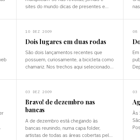
sites do mundo dicas de presentes e
nas
/?
retrospectivas – numa espécie de
olh
partilha igualitária entre nossos
10 DEZ 2009
08 
Dois lugares em duas rodas
Do
São dois lançamentos recentes que
Em 
 web
possuem, curiosamente, a bicicleta como
pub
chamariz. Nos trechos aqui selecionados,
Dep
r
têm ainda em comum a observação e a
boa
descrição dos lugares que ele
enc
Aw
03 DEZ 2009
03 
Bravo! de dezembro nas
A
bancas
er
Às 
São
A de dezembro está chegando às
Pos
bancas reunindo, numa capa folder,
VI 
artistas de todas as áreas cobertas pela