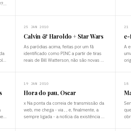
entre outros famosos desse mundo.
est
/?
Selecionei alguns para fazer o sli
trâ
25 JAN 2010
21 
Calvin & Haroldo + Star Wars
e-
As paródias acima, feitas por um fã
A escritora
da
identificado como PINC a partir de tiras
uma
lo,
reais de Bill Watterson, não são novas —
ori
datam de uns anos atrás. Mas achei que
pas
valia a pena postá-las
Cac
19 JAN 2010
18 
s
Hora do pau, Oscar
Ma
s
x Na ponta da correia de transmissão da
Sem
a
web, me chega - via , , e, finalmente, a
que
ue
sempre ligada - a notícia da existência do
obr
site Com esse nome sensacional ("It's
((h
Clobberin'time
p=2