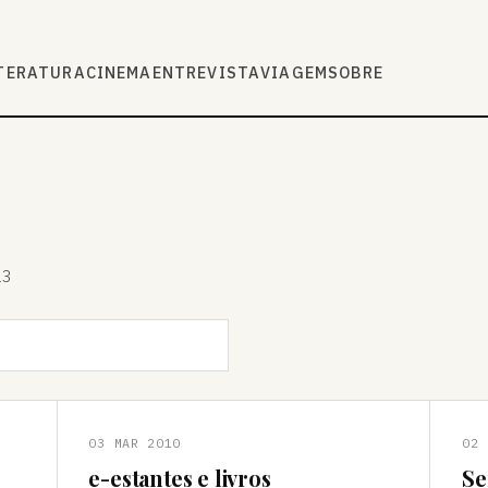
TERATURA
CINEMA
ENTREVISTA
VIAGEM
SOBRE
13
03 MAR 2010
02 
e-estantes e livros
Se