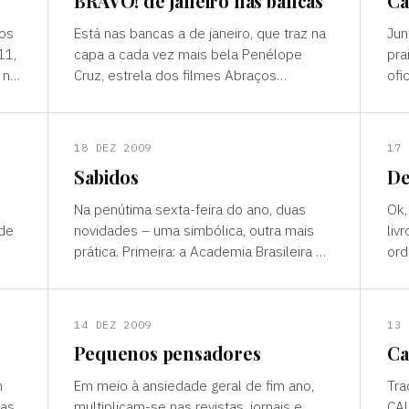
BRAVO! de janeiro nas bancas
Câ
sos
Está nas bancas a de janeiro, que traz na
Jun
11,
capa a cada vez mais bela Penélope
pra
 na
Cruz, estrela dos filmes Abraços
ofi
e,
Partidos, de Pedro Almodóvar, e Nine, de
Com
Rob Marshall. A revista tem
qua
18 DEZ 2009
17 
Sabidos
De
Na penútima sexta-feira do ano, duas
Ok,
 de
novidades – uma simbólica, outra mais
liv
prática. Primeira: a Academia Brasileira de
ord
Letras (ABL) inaugurou seu Twitter
ran
((http://twitter.com/able
pul
14 DEZ 2009
13 
Pequenos pensadores
Ca
m
Em meio à ansiedade geral de fim ano,
Tra
ias
multiplicam-se nas revistas, jornais e
CAL