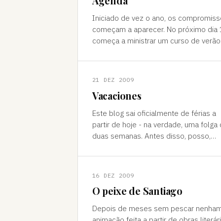
Agenda
Iniciado de vez o ano, os compromis
começam a aparecer. No próximo dia 
começa a ministrar um curso de verão
Escola de Artes Visuais do Parque Lag
no Rio de Janeiro, so
21 DEZ 2009
Vacaciones
Este blog sai oficialmente de férias a
partir de hoje - na verdade, uma folga
duas semanas. Antes disso, posso,
eventualmente, postar alguma
extravagância de onde estiver. Digo
16 DEZ 2009
O peixe de Santiago
Depois de meses sem pescar nenha
animação feita a partir de obras literár