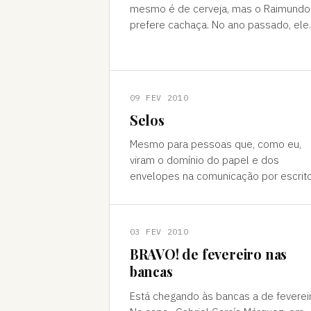
mesmo é de cerveja, mas o Raimundo
prefere cachaça. No ano passado, ele
ficou de porre os três dias, fui sozinha
desfile. Tinha um ca
09 FEV 2010
Selos
Mesmo para pessoas que, como eu,
viram o domínio do papel e dos
envelopes na comunicação por escrito
os selos parecem coisas antigas,
pertencentes a uma era indefinidame
anteri
03 FEV 2010
BRAVO! de fevereiro nas
bancas
Está chegando às bancas a de fevereiro.