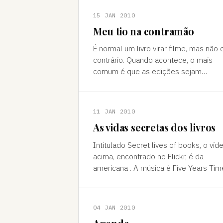
15 JAN 2010
Meu tio na contramão
É normal um livro virar filme, mas não 
contrário. Quando acontece, o mais
comum é que as edições sejam
subprodutos de uma produção de
sucesso, com autores escrevendo so
encomend
11 JAN 2010
As vidas secretas dos livros
Intitulado Secret lives of books, o víd
acima, encontrado no Flickr, é da
americana . A música é Five Years Tim
da banda britânica Noah and The Whal
nome de filiação literár
04 JAN 2010