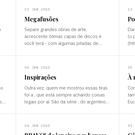
13 JAN 2010
12 
Megafusões
Po
o
Separe grandes obras de arte,
Dan
acrescente ótimas capas de discos e
(o 
você terá - com algumas pitadas de
(ht
talento, criatividade e domínio técnico de
p=1
b
alguns softwares - algo parecido com
Alm
06 JAN 2010
05 
Inspirações
À 
eo
Outra vez, quem me mostrou essas tiras
Com
foi a , que está sempre achando coisas
tam
e,
legais por aí. São da série , do argentino
Euc
e -
Liniers, que desde meados do ano
rel
passado vem sendo publicad
(No
04 JAN 2010
03 