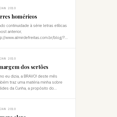
JAN 2010
rres homéricos
do continuidade à série letras etílicas
post anterior,
tp://www.almirdefreitas.com.br/blog/?
577)), outro lançamento na área é A
a do Vinho (Globo, 400 págs., R$ 48),
JAN 2010
margem dos sertões
o eu dizia, a BRAVO! deste mês
bém traz uma matéria minha sobre
lides da Cunha, a propósito do
ançamento da sua obra completa
va Aguilar, 2 vols., R$ 450). Nos volum
JAN 2010