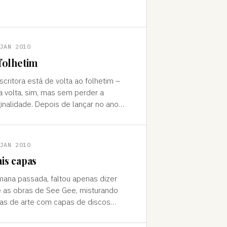
ão mais para os paralisados no
nsito ou, para quem, m
JAN 2010
folhetim
 está de volta ao folhetim –
 volta, sim, mas sem perder a
ginalidade. Depois de lançar no ano
sado o ótimo Entre Rinhas de
horro e Porcos Abatidos (Record,
JAN 2010
is capas
ana passada, faltou apenas dizer
 as obras de See Gee, misturando
as de arte com capas de discos
ttp://www.almirdefreitas.com.br/blog/?
015)) foram inspiradas no trab