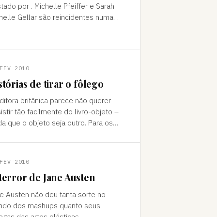
tado por . Michelle Pfeiffer e Sarah
helle Gellar são reincidentes numa
eção em que as mulheres são
peãs disparadas. A última cena, com
FEV 2010
stórias de tirar o fôlego
ora britânica parece não querer
istir tão facilmente do livro-objeto –
da que o objeto seja outro. Para os
antes do design” (e eventuais ex-
antes nostálgicos), l
FEV 2010
terror de Jane Austen
e Austen não deu tanta sorte no
ndo dos mashups quanto seus
egas das artes plásticas