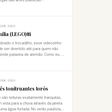
ttp://www.almirdefreitas.com.br/blog/?
015)). As duas capas do alto –
tando edi
JAN 2010
ilia (LEGO)tti
doado o trocadilho, esse videozinho
e ser divertido até para quem não
ende patavina de alemão. Como eu. A
a é Emilia Galotti, de G. E. Lessing
29-1781) – muito pouco
JAN 2010
ês tonitruantes torós
 são leituras exatamente tranquilas,
 vista para a chuva através da janela
uma água-furtada. No verão paulista,