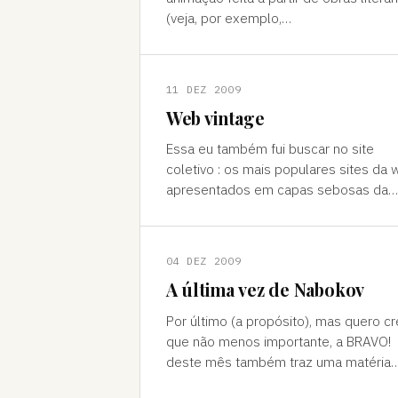
(veja, por exemplo,
(http://www.almirdefreitas.com.br/blog
p=138),
(http://www.almirdefreitas.com.br/
11 DEZ 2009
Web vintage
Essa eu também fui buscar no site
coletivo : os mais populares sites da
apresentados em capas sebosas da
Penguin do anos 50, postadas no Flick
pelo usuário . Clique (http://ww
04 DEZ 2009
A última vez de Nabokov
Por último (a propósito), mas quero cr
que não menos importante, a BRAVO!
deste mês também traz uma matéria
minha sobre O Original de Laura, de