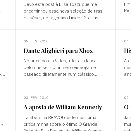
pos
Devo este post à Elisa Tozzi, que me
Mic
encaminhou essa nova seleção de tiras
 no
sel
da série , do argentino Liniers. Gracias.
cam
Para ver as tiras anteriores, clique
(http://www.almirdefreita
05 FEV 2010
04 
Dante Alighieri para Xbox
Hi
No próximo dia 9, terça-feira, a lança -
A edit
pelo que sei - o primeiro videogame
des
,
baseado diretamente num clássico
ain
literário: O Inferno de Dante. Sim, sim, os
“am
nte
roteiristas tomaram as m
fum
03 FEV 2010
02 
A aposta de William Kennedy
O 
Também na BRAVO! deste mês, uma
Jan
crítica minha sobre o ótimo O Grande
mu
Jogo de Billy Phelan, de William Kennedy
col