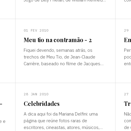
(tradução de Sergio Flaksman, Cosac
((h
Naify, 344 págs., R$ 55). Para ler
p=2
imi
01 FEV 2010
29 
Meu tio na contramão - 2
Em
Fiquei devendo, semanas atrás, os
Per
trechos de Meu Tio, de Jean-Claude
pod
Carrière, baseado no filme de Jacques
ent
8
Tati. Dizia então
peç
((http://www.almirdefreitas.com.br/blog/?
(17
p=2185)) do de
28 JAN 2010
27 
-
Celebridades
Tr
A dica aqui foi da Mariana Delfini: uma
Não
página que reúne fotos raras de
com
 e
escritores, cineastas, atores, músicos,
de 